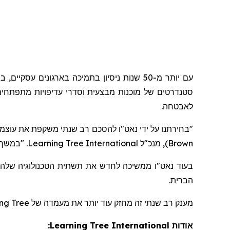
עם יותר מ-50 שנות ניסיון בתמיכה בארגונים עסקיים, במגזר הציבורי ובארגוני ביטחון ביותר מ-65 מדינות,
סטנדרטים של מוכנות מבצעית וסדרי עדיפויות מתפתחים
לאבטחה.
בחירתנו על ידי נאט"ו להסכם רב שנתי משקפת את עוצמת
במשך למעלה מ-15 שנה, אנו תומכים בגאוו,
Learning Tree International
), מנכ"ל
Brown
בעוד נאט"ו ממשיכה לחדש את תשתית הטכנולוגיה שלה,
הברית.
ng Tree
מענק רב שנתי זה מחזק עוד יותר את מעמדה של
:
Learning Tree International
אודות