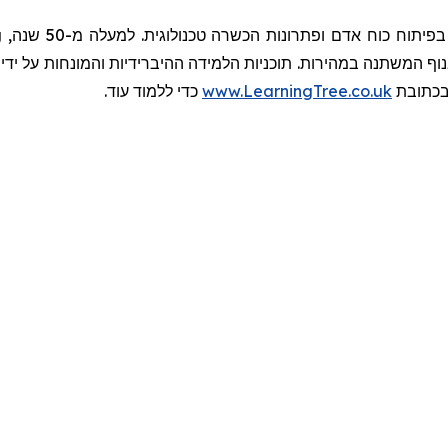
g
,
שנה
מ-50
למעלה
.
טכנולוגית
הכשרה
ופתרונות
אדם
כוח
בפיתוח
ידי
על
והמונחות
ההיברידיות
הלמידה
תוכניות
.
במהירות
המשתנה
וף
כדי ללמוד עוד.
www.LearningTree.co.uk
כתובת