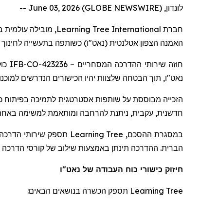
לונדון, June 03, 2026 (GLOBE NEWSWIRE) --
מובילה עולמית  (
Learning Tree International
חברת
האמנה הצפון אטלנטית (נאט"ו) כשותפה בתעשייה לחינוך.
IFB-CO-423236
חוזה שירותי ההדרכה המסחריים –
נאט"ו, תוך הבטחה שלצוות יהיו הכישורים הנדרשים למוכ.
הזכייה
מבוססת על שותפות אסטרטגית לתמיכה בפיתוח כוח 
חדשנית, עקבית, ניתנת להרחבה ומותאמת למשימה באחת.
תספק שירותי הדרכה וי
Learning Tree
במסגרת ההסכם,
הברית. ההדרכה תינתן באמצעות שילוב של קורסי הדרכה פ.
חיזוק כישורי כוח העבודה של נאט"ו
תספק הכשרה בנושאים הבאים:
Learning Tree