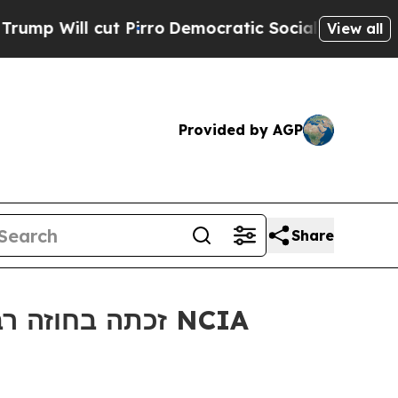
Will cut Pirro
Democratic Socialists of America
View all
Provided by AGP
Share