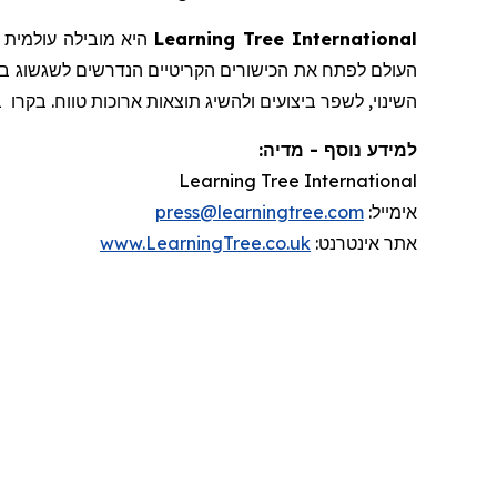
עולמית
מובילה
היא
Learning Tree International
העולם
לפתח
את
הכישורים
הקריטיים
הנדרשים
לשגשוג
בנ
ב
בקרו
.
טווח
ארוכות
תוצאות
ולהשיג
ביצועים
לשפר
,
השינוי
למידע נוסף - מדיה:
Learning Tree International
press@learningtree.com
:
אימייל
www.LearningTree.co.uk
:
אינטרנט
אתר