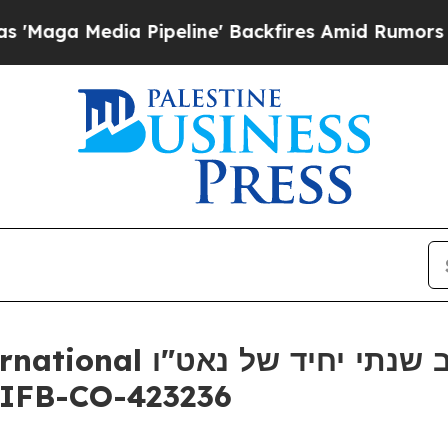
a Media Pipeline' Backfires Amid Rumors Trump 
לשירותי הדרכה מס – IFB-CO-423236