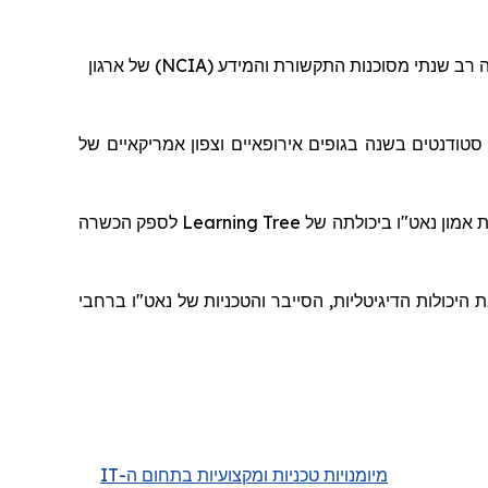
) של ארגון
NCIA
, ה רב שנתי מסוכנות התקשורת והמידע
ולל מתן פתרונות הדרכה, כולל תמיכה בייעוץ, עבור למעלה מ-3,000 סטודנטים בשנה בגופים אירופאיים וצפון אמריקאיים של
לספק הכשרה
Learning Tree
 אמון נאט"ו ביכולתה של
היכולות הדיגיטליות, הסייבר והטכניות של נאט"ו ברחבי
IT
מיומנויות טכניות ומקצועיות בתחום ה-